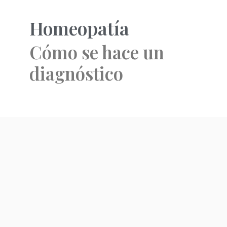
Homeopatía
Cómo se hace un
diagnóstico
La Ley de la Similitud y la
infinitesimalidad nos permiten hacer
el diagnóstico del remedio
homeopático que va en relación con la
enfermedad y con los síntomas del
enfermo. La ley de la Totalidad nos
permite hacer el diagnóstico del
enfermo estudiando: