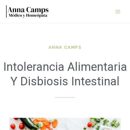
Skip
Mai
to
Men
content
ANNA CAMPS
Intolerancia Alimentaria
Y Disbiosis Intestinal